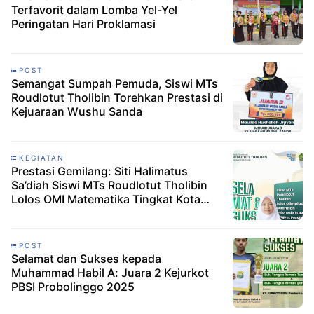
Terfavorit dalam Lomba Yel-Yel
Peringatan Hari Proklamasi
POST
Semangat Sumpah Pemuda, Siswi MTs
Roudlotut Tholibin Torehkan Prestasi di
Kejuaraan Wushu Sanda
KEGIATAN
Prestasi Gemilang: Siti Halimatus
Sa’diah Siswi MTs Roudlotut Tholibin
Lolos OMI Matematika Tingkat Kota
(Rangking 1) , Melaju ke Provinsi
POST
Selamat dan Sukses kepada
Muhammad Habil A: Juara 2 Kejurkot
PBSI Probolinggo 2025