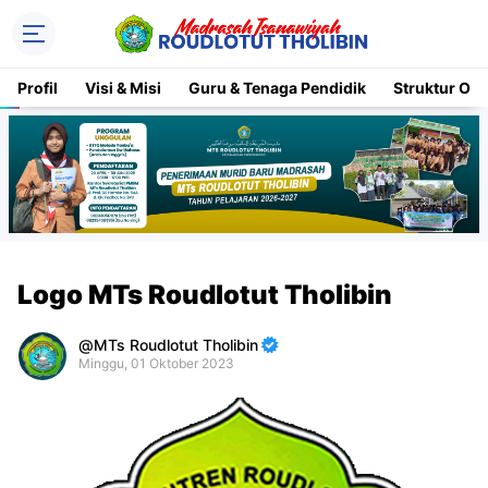
Profil
Visi & Misi
Guru & Tenaga Pendidik
Struktur Org
Logo MTs Roudlotut Tholibin
MTs Roudlotut Tholibin
Minggu, 01 Oktober 2023
Premium
By
Raushan
Design