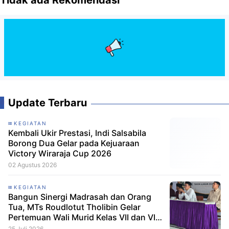
Tidak ada Rekomendasi
Update Terbaru
KEGIATAN
Kembali Ukir Prestasi, Indi Salsabila
Borong Dua Gelar pada Kejuaraan
Victory Wiraraja Cup 2026
02 Agustus 2026
KEGIATAN
Bangun Sinergi Madrasah dan Orang
Tua, MTs Roudlotut Tholibin Gelar
Pertemuan Wali Murid Kelas VII dan VIII
Tahun Ajaran 2026/2027
25 Juli 2026